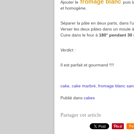
fromage blanc
Ajouter le
puis l
et homogène.
Séparer la pâte en deux parts, dans l'
Verser les deux pâtes dans un moule à 
Cuire dans le four à
180° pendant 30 m
Verdict :
Il est parfait et gourmand !!!!
cake
,
cake marbré
,
fromage blanc
san
Publié dans
cakes
Partager cet article
Re