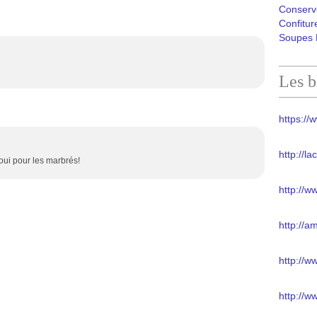
Conserv
Confitur
Soupes 
Les b
https://w
http://l
t oui pour les marbrés!
http://w
http://a
http://
http://w