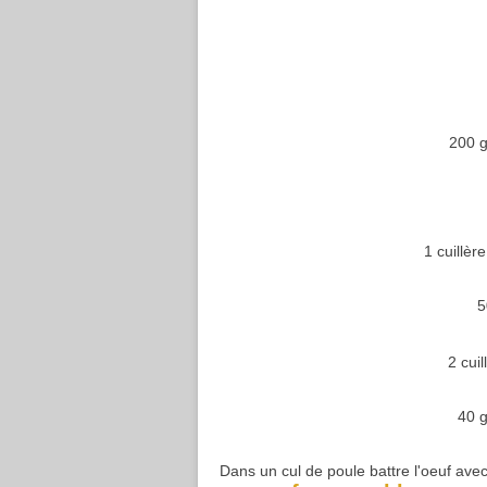
200 g
1 cuillèr
5
2 cui
40 g
Dans un cul de poule battre l'oeuf ave