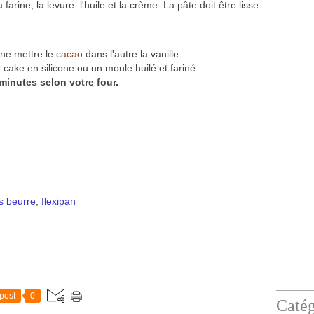
a farine, la levure l'huile et la crème. La pâte doit être lisse
une mettre le
cacao
dans l'autre la vanille.
cake en silicone ou un moule huilé et fariné.
inutes selon votre four.
s beurre
,
flexipan
post
0
Catég