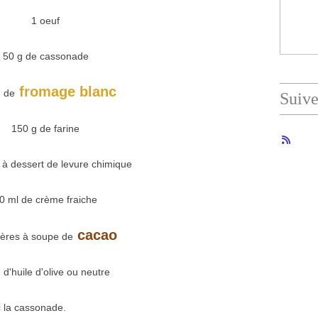
1 oeuf
50 g de cassonade
fromage blanc
 de
Suiv
150 g de farine
e à dessert de levure chimique
0 ml de crème fraiche
cacao
llères à soupe de
 d'huile d'olive ou neutre
c la cassonade.