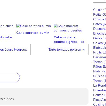
Cuisine
Petits G
Cuisine
Pâtes
(6
Dessert
Cake carottes cumin
Brioches
 cuit à
Cake molleux
Gâteaux
pommes groseilles
Cakes
(
Blablabl
es Jours Heureux
Tarte tomates poivron
Fruits E
Partenar
Tartes
(
Pâtes Et
Plats Fa
Cuisine
Tartes
(
La Rond
Friandis
Petites
rnée, bises.
Plats Al
Cuisine