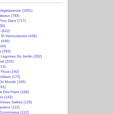
 Végétarienne
(1081)
âteaux
(793)
 Pour Deux
(717)
30)
s
(622)
 Et Viennoiseries
(438)
(436)
434)
a
(393)
t Légumes Du Jardin
(352)
iat
(333)
213)
 Pizza
(192)
miliaux
(173)
 Du Monde
(165)
161)
e Des Pains
(146)
es
(142)
 Choses Salées
(125)
saciens
(122)
 Économique
(112)