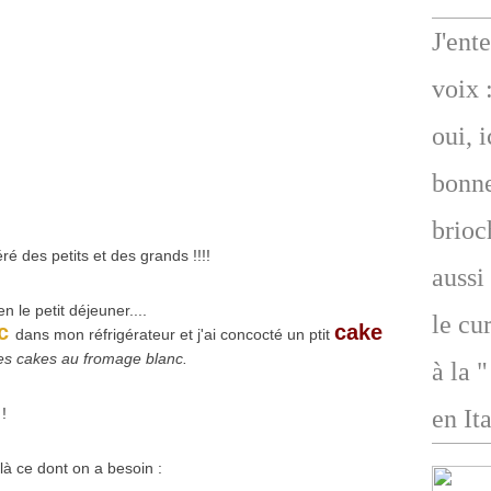
J'ent
voix 
oui, 
bonne
brioc
ré des petits et des grands !!!!
aussi
n le petit déjeuner....
le cu
nc
cake
dans mon réfrigérateur et j'ai concocté un ptit
des cakes au fromage blanc.
à la 
 !
en Ita
là ce dont on a besoin :