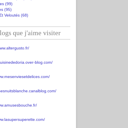
es
(99)
es
(95)
Et Veloutés
(68)
logs que j'aime visiter
ww.altergusto.fr/
acuisinededoria.over-blog.com/
ww.mesenviesetdelices.com/
mesnuitsblanche.canalblog.com/
www.amusesbouche.fr/
ww.lasupersuperette.com/