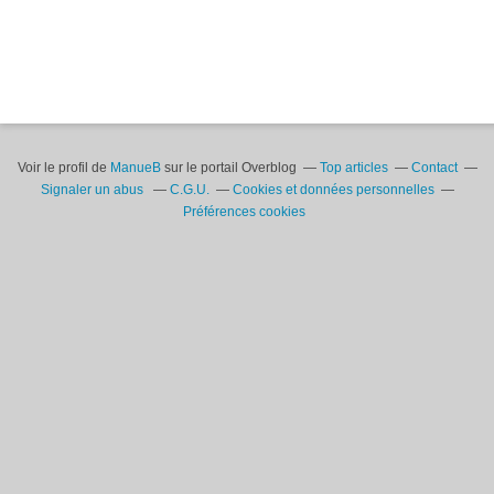
Voir le profil de
ManueB
sur le portail Overblog
Top articles
Contact
Signaler un abus
C.G.U.
Cookies et données personnelles
Préférences cookies