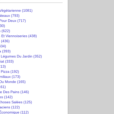
 Végétarienne
(1081)
âteaux
(793)
 Pour Deux
(717)
30)
s
(622)
 Et Viennoiseries
(438)
(436)
434)
a
(393)
t Légumes Du Jardin
(352)
iat
(333)
213)
 Pizza
(192)
miliaux
(173)
 Du Monde
(165)
161)
e Des Pains
(146)
es
(142)
 Choses Salées
(125)
saciens
(122)
 Économique
(112)