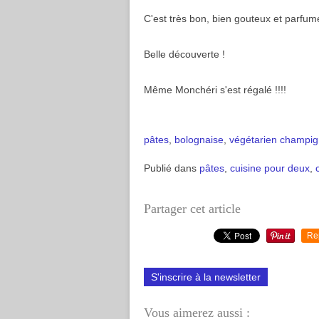
C'est très bon, bien gouteux et parfumé
Belle découverte !
Même Monchéri s'est régalé !!!!
pâtes
,
bolognaise
,
végétarien
champig
Publié dans
pâtes
,
cuisine pour deux
,
Partager cet article
Re
S'inscrire à la newsletter
Vous aimerez aussi :