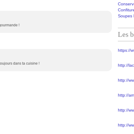
Conserv
Confitur
Soupes 
 gourmande !
Les b
https://w
ujours dans ta cuisine !
http://l
http://w
http://a
http://
http://w