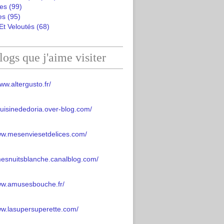
es
(99)
es
(95)
Et Veloutés
(68)
logs que j'aime visiter
ww.altergusto.fr/
acuisinededoria.over-blog.com/
ww.mesenviesetdelices.com/
mesnuitsblanche.canalblog.com/
www.amusesbouche.fr/
ww.lasupersuperette.com/