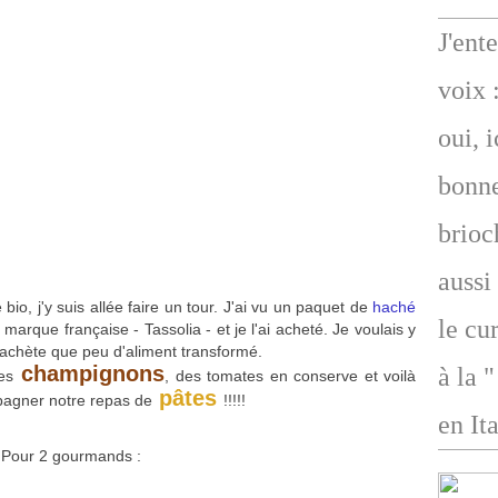
J'ent
voix 
oui, 
bonne
brioc
aussi
bio, j'y suis allée faire un tour. J'ai vu un paquet de
haché
le cu
marque française - Tassolia - et je l'ai acheté. Je voulais y
achète que peu d'aliment transformé.
champignons
à la 
es
, des tomates en conserve et voilà
pâtes
agner notre repas de
!!!!!
en Ita
Pour 2 gourmands :