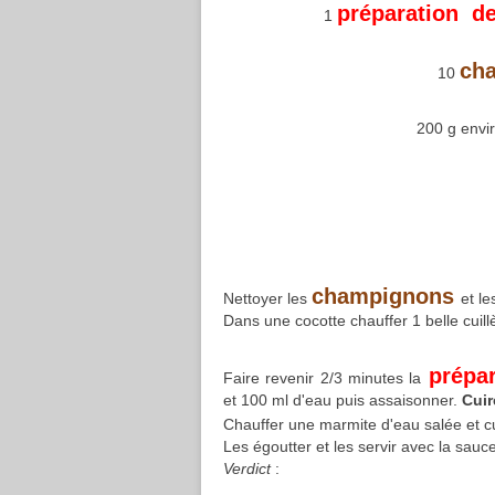
préparation de
1
cha
10
200 g envi
champignons
Nettoyer les
et le
Dans une cocotte chauffer 1 belle cuillè
prépar
Faire revenir 2/3 minutes la
et 100 ml d'eau puis assaisonner.
Cuir
Chauffer une marmite d'eau salée et cu
Les égoutter et les servir avec la sauce
Verdict
: