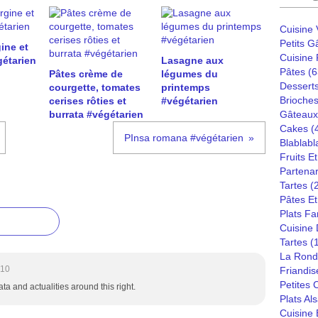
Cuisine
Petits G
ine et
Cuisine
étarien
Lasagne aux
Pâtes
(6
Pâtes crème de
légumes du
Dessert
courgette, tomates
printemps
Brioches
cerises rôties et
#végétarien
burrata #végétarien
Gâteaux
Cakes
(
PInsa romana #végétarien
Blablabl
Fruits E
Partenar
Tartes
(
Pâtes Et
Plats Fa
Cuisine
Tartes
(
La Rond
:10
Friandis
Petites
ata and actualities around this right.
Plats Al
Cuisine