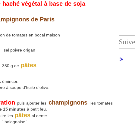
 haché végétal à base de soja
mpignons de Paris
ron de tomates en bocal maison
Suiv
sel poivre origan
pâtes
350 g de
s émincer.
re à soupe d'huile d'olive.
ation
champignons
puis ajouter les
, les tomates
e 15 minutes
à petit feu.
pâtes
ire les
al dente.
 " bolognaise '.