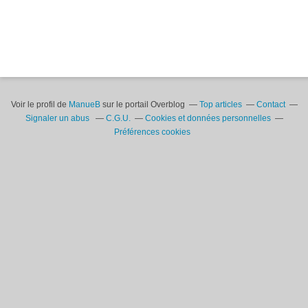
Voir le profil de
ManueB
sur le portail Overblog
Top articles
Contact
Signaler un abus
C.G.U.
Cookies et données personnelles
Préférences cookies