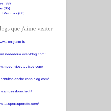
es
(99)
es
(95)
Et Veloutés
(68)
logs que j'aime visiter
ww.altergusto.fr/
acuisinededoria.over-blog.com/
ww.mesenviesetdelices.com/
mesnuitsblanche.canalblog.com/
www.amusesbouche.fr/
ww.lasupersuperette.com/