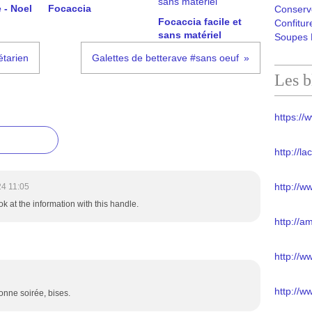
 - Noel
Focaccia
Conserv
Focaccia facile et
Confitur
sans matériel
Soupes 
étarien
Galettes de betterave #sans oeuf
Les b
https://w
http://l
http://w
24 11:05
ok at the information with this handle.
http://a
http://
http://w
Bonne soirée, bises.