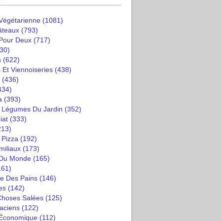
 Végétarienne
(1081)
âteaux
(793)
 Pour Deux
(717)
30)
s
(622)
 Et Viennoiseries
(438)
(436)
434)
a
(393)
t Légumes Du Jardin
(352)
iat
(333)
213)
 Pizza
(192)
miliaux
(173)
 Du Monde
(165)
161)
e Des Pains
(146)
es
(142)
 Choses Salées
(125)
saciens
(122)
 Économique
(112)