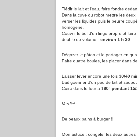
Tiédir le lait et l'eau, faire fondre deda
Dans la cuve du robot mettre les deux f
verser les liquides puis le beurre coup
homogène.
Couvrir le bol d'un linge propre et faire
double de volume -
environ 1 h 30
.
Dégazer le pâton et le partager en qua
Faire quatre boules, les placer dans des
Laisser lever encore une fois
30/40 mi
Badigoenner d'un peu de lait et saupo
Cuire dans le four à 1
80° pendant 15
Verdict
:
De beaux pains à burger !!
Mon astuce : congeler les deux autres 