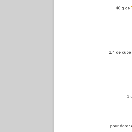
40 g de
1/4 de cube 
1 
pour dorer 