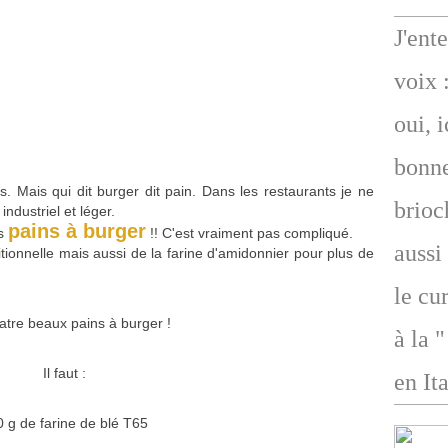
J'ent
voix 
oui, 
bonne
 Mais qui dit burger dit pain. Dans les restaurants je ne
brioc
 industriel et léger.
pains à burger
es
!! C'est vraiment pas compliqué.
aussi
itionnelle mais aussi de la farine d'amidonnier pour plus de
le cu
quatre beaux pains à burger !
à la 
Il faut :
en Ita
 g de farine de blé T65