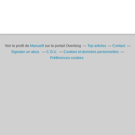
Voir le profil de
ManueB
sur le portail Overblog
Top articles
Contact
Signaler un abus
C.G.U.
Cookies et données personnelles
Préférences cookies