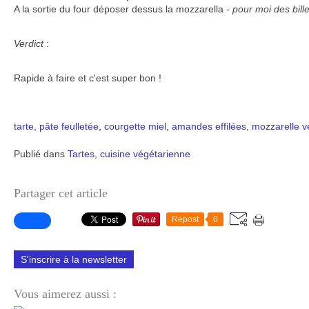
A la sortie du four déposer dessus la mozzarella -
pour moi des bille
Verdict
:
Rapide à faire et c'est super bon !
tarte
,
pâte feulletée
,
courgette
miel
,
amandes effilées
,
mozzarelle
v
Publié dans
Tartes
,
cuisine végétarienne
Partager cet article
Repost
0
S'inscrire à la newsletter
Vous aimerez aussi :