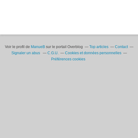
Voir le profil de
ManueB
sur le portail Overblog
Top articles
Contact
Signaler un abus
C.G.U.
Cookies et données personnelles
Préférences cookies