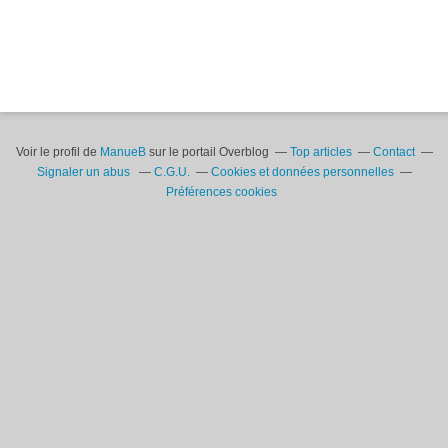
Voir le profil de
ManueB
sur le portail Overblog
Top articles
Contact
Signaler un abus
C.G.U.
Cookies et données personnelles
Préférences cookies