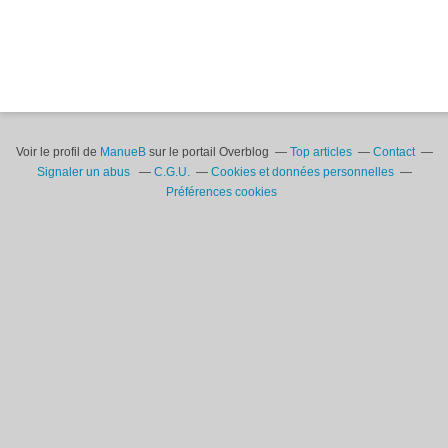
Voir le profil de
ManueB
sur le portail Overblog
Top articles
Contact
Signaler un abus
C.G.U.
Cookies et données personnelles
Préférences cookies