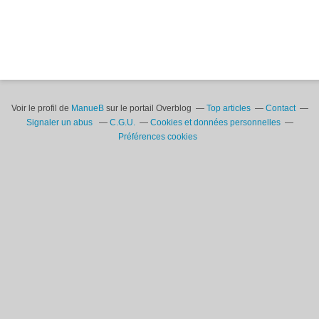
Voir le profil de
ManueB
sur le portail Overblog
Top articles
Contact
Signaler un abus
C.G.U.
Cookies et données personnelles
Préférences cookies