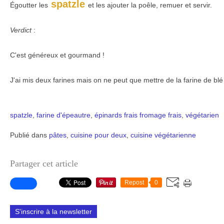
spatzle
Égoutter les
et les ajouter la poêle, remuer et servir.
Verdict
:
C'est généreux et gourmand !
J'ai mis deux farines mais on ne peut que mettre de la farine de blé 
spatzle
,
farine d'épeautre
,
épinards frais
fromage frais
,
végétarien
Publié dans
pâtes
,
cuisine pour deux
,
cuisine végétarienne
Partager cet article
Repost
0
S'inscrire à la newsletter