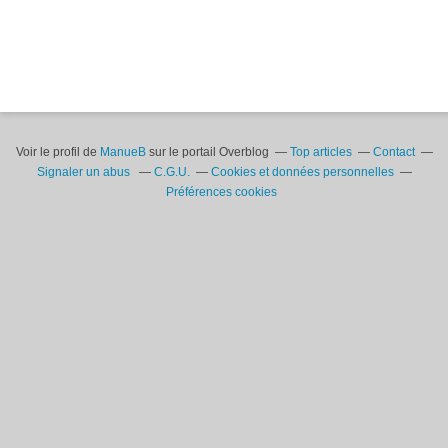
Voir le profil de
ManueB
sur le portail Overblog
Top articles
Contact
Signaler un abus
C.G.U.
Cookies et données personnelles
Préférences cookies