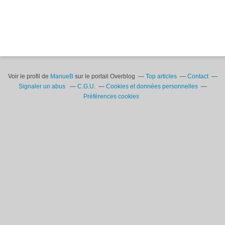
Voir le profil de
ManueB
sur le portail Overblog
Top articles
Contact
Signaler un abus
C.G.U.
Cookies et données personnelles
Préférences cookies