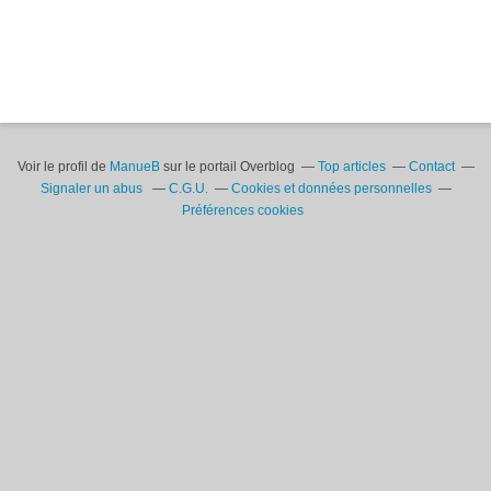
Voir le profil de
ManueB
sur le portail Overblog
Top articles
Contact
Signaler un abus
C.G.U.
Cookies et données personnelles
Préférences cookies