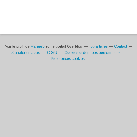
Voir le profil de
ManueB
sur le portail Overblog
Top articles
Contact
Signaler un abus
C.G.U.
Cookies et données personnelles
Préférences cookies