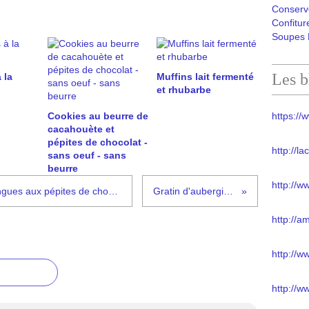
Conserv
Confitur
Soupes 
Les b
 la
Muffins lait fermenté
et rhubarbe
Cookies au beurre de
https://w
cacahouète et
pépites de chocolat -
http://l
sans oeuf - sans
beurre
http://w
C'est la rentrée !!!! Madeleines longues aux pépites de chocolat
Gratin d'aubergines
http://a
http://
http://w