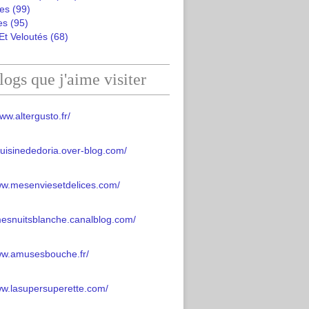
es
(99)
es
(95)
Et Veloutés
(68)
logs que j'aime visiter
ww.altergusto.fr/
acuisinededoria.over-blog.com/
ww.mesenviesetdelices.com/
mesnuitsblanche.canalblog.com/
www.amusesbouche.fr/
ww.lasupersuperette.com/