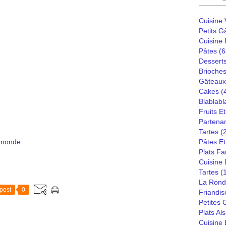
Cuisine
Petits G
Cuisine
Pâtes
(6
Dessert
Brioches
Gâteaux
Cakes
(
Blablabl
Fruits E
Partenar
Tartes
(
 monde
Pâtes Et
Plats Fa
Cuisine
Tartes
(
La Rond
post
0
Friandis
Petites
Plats Al
Cuisine