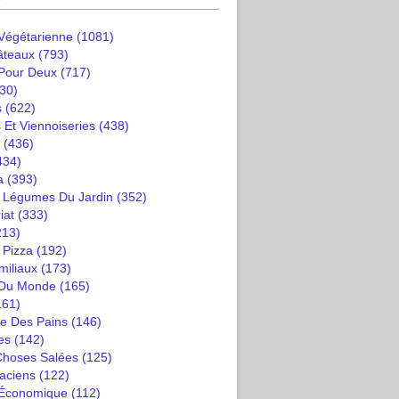
 Végétarienne
(1081)
âteaux
(793)
 Pour Deux
(717)
30)
s
(622)
 Et Viennoiseries
(438)
(436)
434)
a
(393)
t Légumes Du Jardin
(352)
iat
(333)
213)
 Pizza
(192)
miliaux
(173)
 Du Monde
(165)
161)
e Des Pains
(146)
es
(142)
 Choses Salées
(125)
saciens
(122)
 Économique
(112)