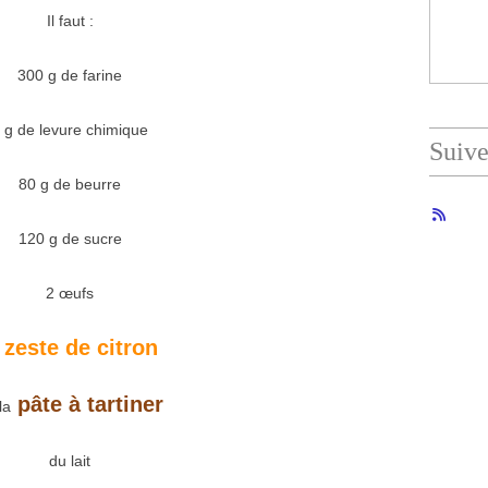
Il faut :
300 g de farine
 g de levure chimique
Suiv
80 g de beurre
120 g de sucre
2 œufs
zeste de citron
u
pâte à tartiner
la
du lait