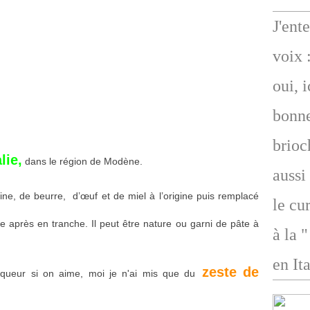
J'ent
voix 
oui, 
bonne
brioc
lie,
dans le région de Modène.
aussi
rine, de beurre, d’œuf et de miel à l’origine puis remplacé
le cu
e après en tranche. Il peut être nature ou garni de pâte à
à la 
en Ita
zeste de
iqueur si on aime, moi je n'ai mis que du