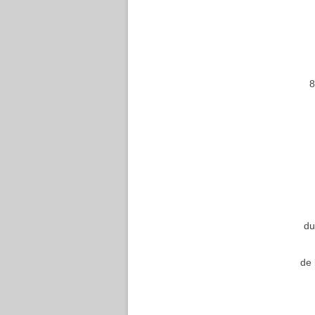
8
d
de 