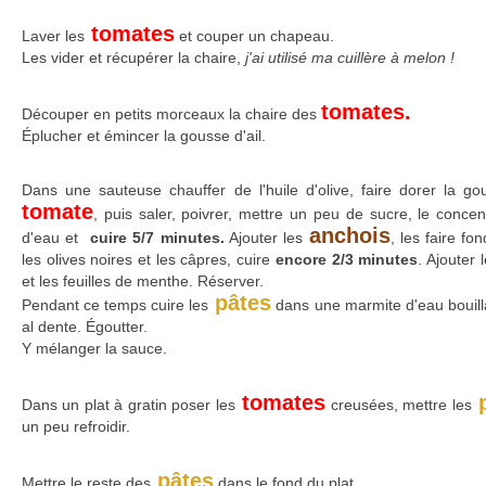
tomates
Laver les
et couper un chapeau.
Les vider et récupérer la chaire,
j'ai utilisé ma cuillère à melon !
tomates.
Découper en petits morceaux la chaire des
Éplucher et émincer la gousse d'ail.
Dans une sauteuse chauffer de l'huile d'olive, faire dorer la go
tomate
, puis saler, poivrer, mettre un peu de sucre, le conce
anchois
d'eau et
cuire 5/7 minutes.
Ajouter les
, les faire f
les olives noires et les câpres, cuire
encore 2/3 minutes
. Ajouter 
et les feuilles de menthe. Réserver.
pâtes
Pendant ce temps cuire les
dans une marmite d'eau bouilla
al dente. Égoutter.
Y mélanger la sauce.
tomates
p
Dans un plat à gratin poser les
creusées, mettre les
un peu refroidir.
pâtes
Mettre le reste des
dans le fond du plat.