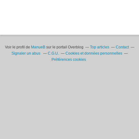
Voir le profil de
ManueB
sur le portail Overblog
Top articles
Contact
Signaler un abus
C.G.U.
Cookies et données personnelles
Préférences cookies