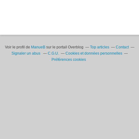
Voir le profil de
ManueB
sur le portail Overblog
Top articles
Contact
Signaler un abus
C.G.U.
Cookies et données personnelles
Préférences cookies