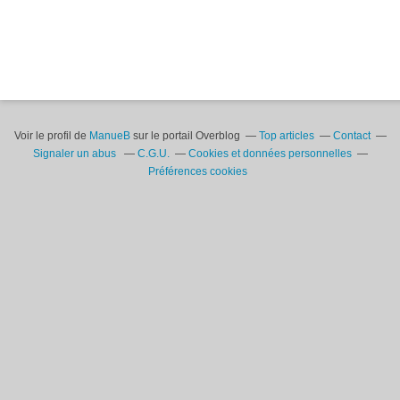
Voir le profil de
ManueB
sur le portail Overblog
Top articles
Contact
Signaler un abus
C.G.U.
Cookies et données personnelles
Préférences cookies