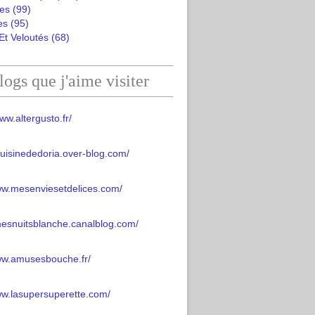
es
(99)
es
(95)
Et Veloutés
(68)
logs que j'aime visiter
ww.altergusto.fr/
acuisinededoria.over-blog.com/
ww.mesenviesetdelices.com/
mesnuitsblanche.canalblog.com/
www.amusesbouche.fr/
ww.lasupersuperette.com/