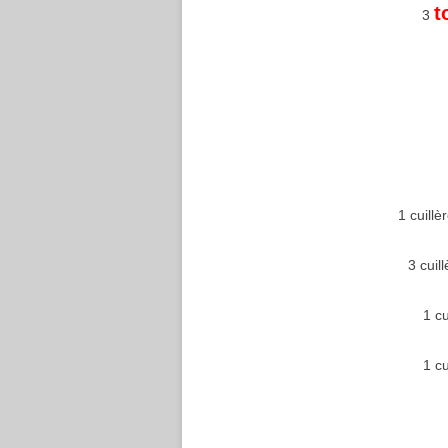
t
3
1 cuillè
3 cuil
1 cu
1 c