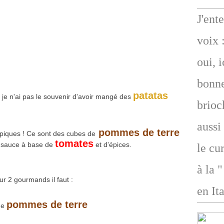
J'ent
voix 
oui, 
bonne
patatas
 je n'ai pas le souvenir d'avoir mangé des
brioc
aussi
pommes de terre
typiques ! Ce sont des cubes de
tomates
e sauce à base de
et d'épices.
le cu
à la 
ur 2 gourmands il faut :
en Ita
pommes de terre
de