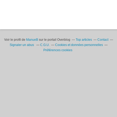
Voir le profil de
ManueB
sur le portail Overblog
Top articles
Contact
Signaler un abus
C.G.U.
Cookies et données personnelles
Préférences cookies