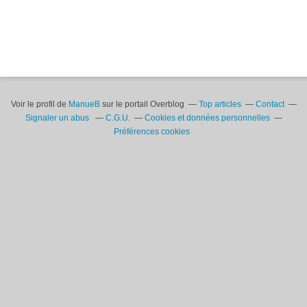
Voir le profil de
ManueB
sur le portail Overblog
Top articles
Contact
Signaler un abus
C.G.U.
Cookies et données personnelles
Préférences cookies