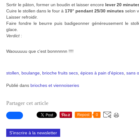
Sortir le pâton, former un boudin et laisser encore
lever 20 minutes
Cuire le stollen dans le four à
170° pendant 25/30 minutes
selon v
Laisser refroidir.
Faire fondre le beurre puis badigeonner généreusement le stol
glace.
Verdict
:
Waouuuuu que c'est bonnnnnn !!!!
stollen
,
boulange
,
brioche
fruits secs
,
épices à pain d'épices
,
sans 
Publié dans
brioches et viennoiseries
Partager cet article
Repost
0
S'inscrire à la newsletter