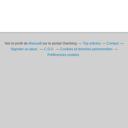
Voir le profil de
ManueB
sur le portail Overblog
Top articles
Contact
Signaler un abus
C.G.U.
Cookies et données personnelles
Préférences cookies