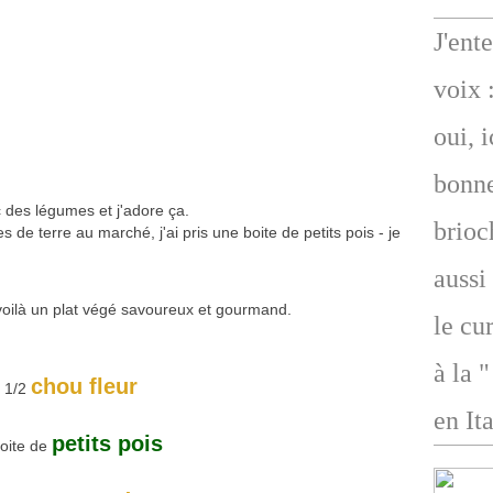
J'ent
voix 
oui, 
bonne
c des légumes et j'adore ça.
brioc
 de terre au marché, j'ai pris une boite de petits pois - je
aussi
, voilà un plat végé savoureux et gourmand.
le cu
à la 
chou fleur
1/2
en Ita
petits pois
boite de