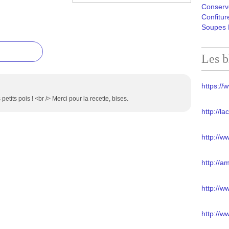
Conserv
Confitur
Soupes 
Les b
https://w
etits pois ! <br /> Merci pour la recette, bises.
http://l
http://w
http://a
http://
http://w