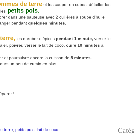
ommes de terre
et les couper en cubes, détailler les
petits pois.
les
dorer dans une sauteuse avec 2 cuillères à soupe d'huile
élanger pendant
quelques minutes.
erre,
les enrober d'épices
pendant 1 minute,
verser le
ler, poivrer, verser le lait de coco,
cuire 10 minutes
à
er et poursuivre encore la cuisson de
5 minutes.
ujours un peu de cumin en plus !
éparer !
Catég
 terre
,
petits pois
,
lait de coco