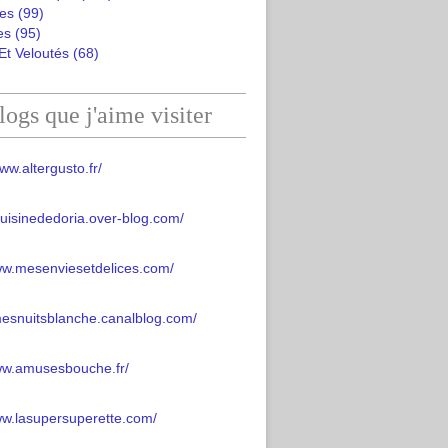
es
(99)
es
(95)
Et Veloutés
(68)
logs que j'aime visiter
ww.altergusto.fr/
acuisinededoria.over-blog.com/
ww.mesenviesetdelices.com/
mesnuitsblanche.canalblog.com/
www.amusesbouche.fr/
ww.lasupersuperette.com/