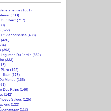
 Végétarienne
(1081)
âteaux
(793)
 Pour Deux
(717)
30)
s
(622)
 Et Viennoiseries
(438)
(436)
434)
a
(393)
t Légumes Du Jardin
(352)
iat
(333)
213)
 Pizza
(192)
miliaux
(173)
 Du Monde
(165)
161)
e Des Pains
(146)
es
(142)
 Choses Salées
(125)
saciens
(122)
 Économique
(112)