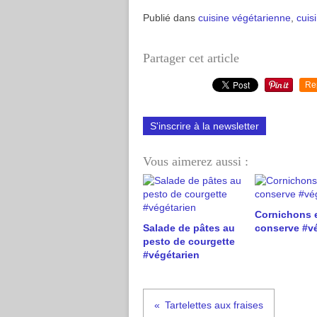
Publié dans
cuisine végétarienne
,
cuis
Partager cet article
Re
S'inscrire à la newsletter
Vous aimerez aussi :
Cornichons 
Salade de pâtes au
conserve #v
pesto de courgette
#végétarien
Tartelettes aux fraises