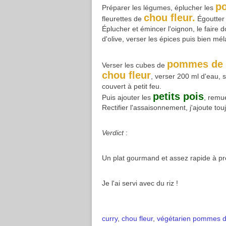
p
Préparer les légumes, éplucher les
chou fleur.
fleurettes de
Égoutter 
Éplucher et émincer l'oignon, le faire 
d'olive, verser les épices puis bien m
pommes de t
Verser les cubes de
chou fleur
, verser 200 ml d'eau, sa
couvert à petit feu.
petits pois
Puis ajouter les
, remu
Rectifier l'assaisonnement, j'ajoute to
Verdict
:
Un plat gourmand et assez rapide à pr
Je l'ai servi avec du riz !
curry
,
chou fleur
,
végétarien
pommes de