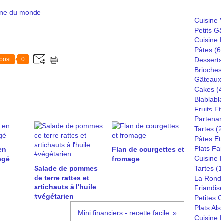
ine du monde
Cuisine
Petits G
Cuisine
Pâtes
(6
post
0
Dessert
Brioches
Gâteaux
Cakes
(
Blablabl
Fruits E
Partenar
Tartes
(
Pâtes Et
Plats Fa
en
Flan de courgettes et
Cuisine
égé
fromage
Salade de pommes
Tartes
(
de terre rattes et
La Rond
artichauts à l'huile
Friandis
#végétarien
Petites
Plats Al
Mini financiers - recette facile
Cuisine