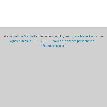
Voir le profil de
ManueB
sur le portail Overblog
Top articles
Contact
Signaler un abus
C.G.U.
Cookies et données personnelles
Préférences cookies