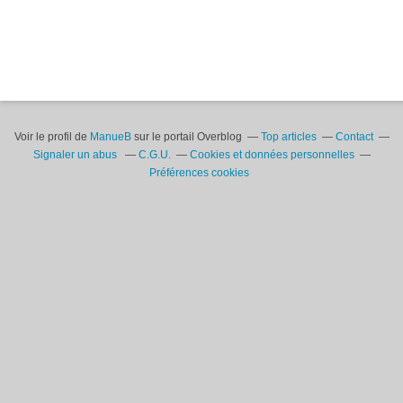
Voir le profil de
ManueB
sur le portail Overblog
Top articles
Contact
Signaler un abus
C.G.U.
Cookies et données personnelles
Préférences cookies