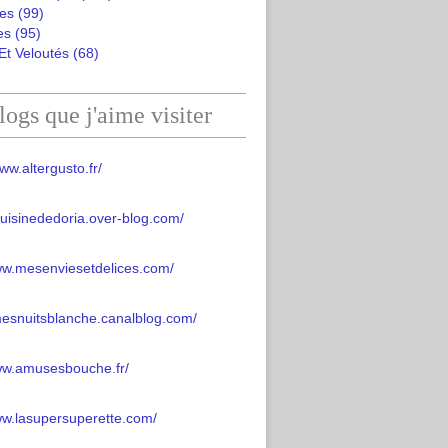
es
(99)
es
(95)
Et Veloutés
(68)
logs que j'aime visiter
ww.altergusto.fr/
acuisinededoria.over-blog.com/
ww.mesenviesetdelices.com/
mesnuitsblanche.canalblog.com/
www.amusesbouche.fr/
ww.lasupersuperette.com/