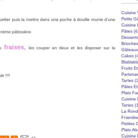
Cuisine
Petits G
ouetter puis la mettre dans une poche à douille munie d'une
Cuisine
Pâtes
(6
 crème pâtissière.
Dessert
Brioches
fraises,
s
les couper en deux et les disposer sur la
Gâteaux
Cakes
(
Blablabl
Fruits E
Partenar
é !!!!
Tartes
(
Pâtes Et
Plats Fa
Cuisine
Tartes
(
La Rond
Friandis
Petites
Plats Al
Cuisine