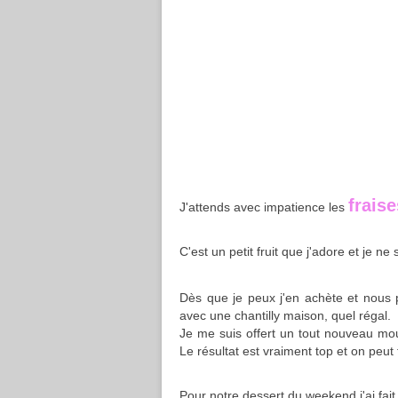
frais
J'attends avec impatience les
C'est un petit fruit que j'adore et je ne 
Dès que je peux j'en achète et nous 
avec une chantilly maison, quel régal.
Je me suis offert un tout nouveau moul
Le résultat est vraiment top et on peut f
Pour notre dessert du weekend j'ai fait 5