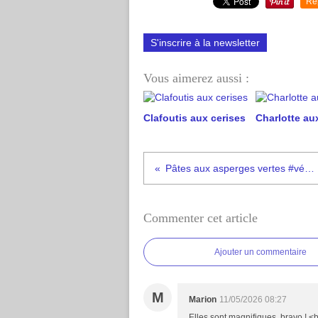
Re
S'inscrire à la newsletter
Vous aimerez aussi :
Clafoutis aux cerises
Charlotte aux
Pâtes aux asperges vertes #végétarien
Commenter cet article
Ajouter un commentaire
M
Marion
11/05/2026 08:27
Elles sont magnifiques, bravo ! <