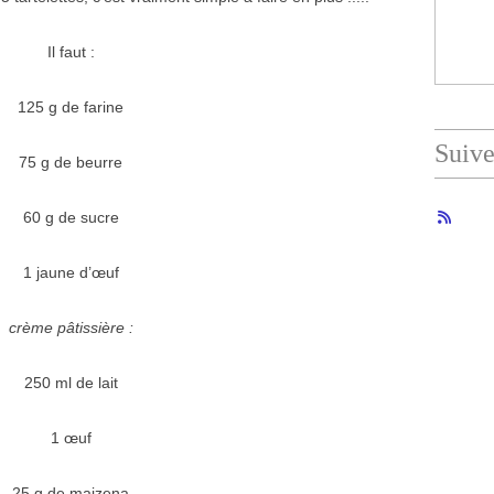
Il faut :
125 g de farine
Suiv
75 g de beurre
60 g de sucre
1 jaune d’œuf
crème pâtissière :
250 ml de lait
1 œuf
25 g de maizena