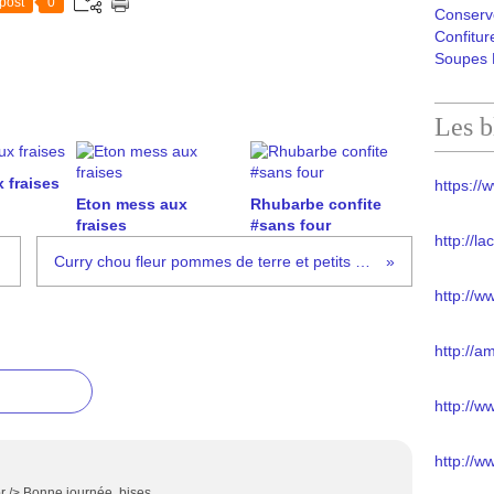
post
0
Conserv
Confitur
Soupes 
Les b
 fraises
https://w
Eton mess aux
Rhubarbe confite
fraises
#sans four
http://l
Curry chou fleur pommes de terre et petits pois #vég
http://w
http://a
http://
http://w
br /> Bonne journée, bises.