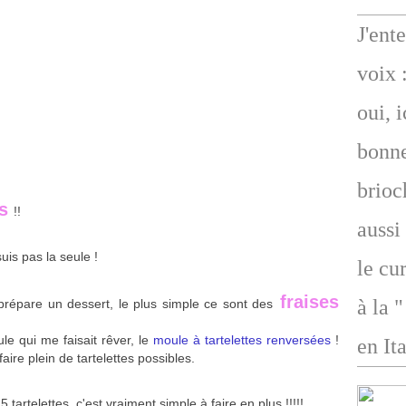
J'ent
voix 
oui, 
bonne
brioc
es
!!
aussi
suis pas la seule !
le cu
fraises
à la 
prépare un dessert, le plus simple ce sont des
e qui me faisait rêver, le
moule à tartelettes renversées
!
en Ita
aire plein de tartelettes possibles.
 tartelettes, c'est vraiment simple à faire en plus !!!!!