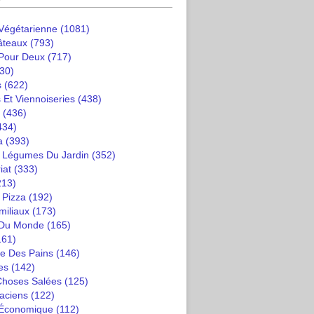
 Végétarienne
(1081)
âteaux
(793)
 Pour Deux
(717)
30)
s
(622)
 Et Viennoiseries
(438)
(436)
434)
a
(393)
t Légumes Du Jardin
(352)
iat
(333)
213)
 Pizza
(192)
miliaux
(173)
 Du Monde
(165)
161)
e Des Pains
(146)
es
(142)
 Choses Salées
(125)
saciens
(122)
 Économique
(112)