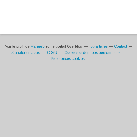
Voir le profil de
ManueB
sur le portail Overblog
Top articles
Contact
Signaler un abus
C.G.U.
Cookies et données personnelles
Préférences cookies