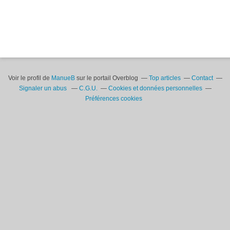
Voir le profil de
ManueB
sur le portail Overblog
Top articles
Contact
Signaler un abus
C.G.U.
Cookies et données personnelles
Préférences cookies