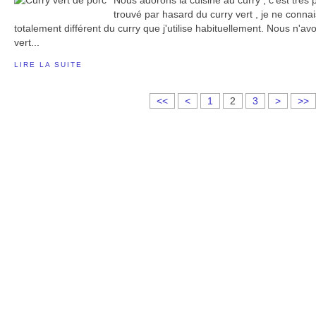
Nous adorons la cuisine au curry , c'est très 
trouvé par hasard du curry vert , je ne connai
totalement différent du curry que j'utilise habituellement. Nous n'a
vert...
LIRE LA SUITE
<<
<
1
2
3
>
>>