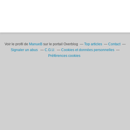
Voir le profil de
ManueB
sur le portail Overblog
Top articles
Contact
Signaler un abus
C.G.U.
Cookies et données personnelles
Préférences cookies