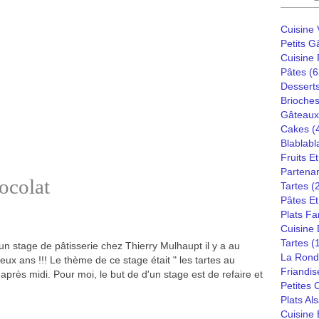
Cuisine
Petits G
Cuisine
Pâtes
(6
Dessert
Brioches
Gâteaux
Cakes
(
Blablabl
Fruits E
Partenar
hocolat
Tartes
(
Pâtes Et
Plats Fa
Cuisine
Tartes
(
t un stage de pâtisserie chez Thierry Mulhaupt il y a au
La Rond
ux ans !!! Le thème de ce stage était " les tartes au
Friandis
après midi. Pour moi, le but de d'un stage est de refaire et
Petites
Plats Al
Cuisine