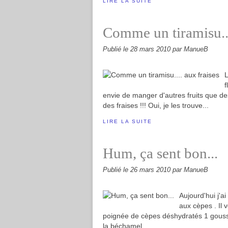
LIRE LA SUITE
Comme un tiramisu...
Publié le
28 mars 2010
par ManueB
L
f
envie de manger d'autres fruits que de
des fraises !!! Oui, je les trouve...
LIRE LA SUITE
Hum, ça sent bon...
Publié le
26 mars 2010
par ManueB
Aujourd'hui j'a
aux cèpes . Il 
poignée de cèpes déshydratés 1 gousse 
la béchamel...