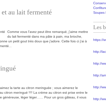
Conserv
Confitur
et au lait fermenté
Soupes 
Les b
Comme vous l'avez peut être remarqué, j'aime mettre
du lait fermenté dans ma pâte à pain, ma brioche,
https://w
onne un petit gout très doux que j'adore. Cette fois ci j'ai à
menté...
http://l
http://w
ringué
http://a
http://
 aimez la tarte au citron meringuée ; vous aimerez le
u citron meringué !!!! La crème au citron est prise entre le
e généreuse, léger léger....... Pour un gros gâteau, il vous
http://w