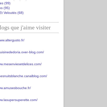
es
(99)
es
(95)
Et Veloutés
(68)
logs que j'aime visiter
ww.altergusto.fr/
acuisinededoria.over-blog.com/
ww.mesenviesetdelices.com/
mesnuitsblanche.canalblog.com/
www.amusesbouche.fr/
ww.lasupersuperette.com/