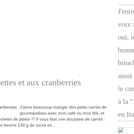
J'ent
voix 
oui, 
bonne
brioc
aussi
settes et aux cranberries
le cu
à la 
J'aime beaucoup manger des petits carrés de
en Ita
gourmandises avec mon café ou mon thé, et
chées de plaisir !!! Il vous faut une douzaine de carrés :
de beurre 130 g de sucre en...