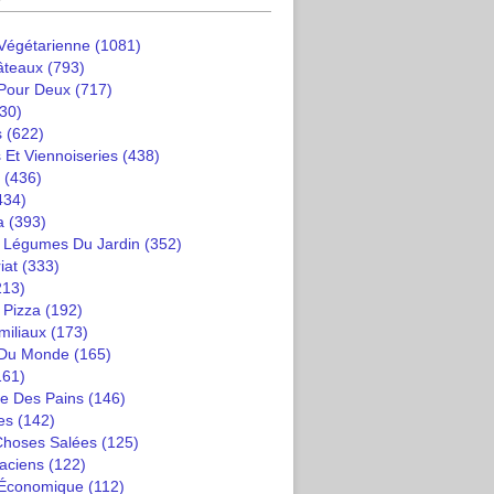
 Végétarienne
(1081)
âteaux
(793)
 Pour Deux
(717)
30)
s
(622)
 Et Viennoiseries
(438)
(436)
434)
a
(393)
t Légumes Du Jardin
(352)
iat
(333)
213)
 Pizza
(192)
miliaux
(173)
 Du Monde
(165)
161)
e Des Pains
(146)
es
(142)
 Choses Salées
(125)
saciens
(122)
 Économique
(112)