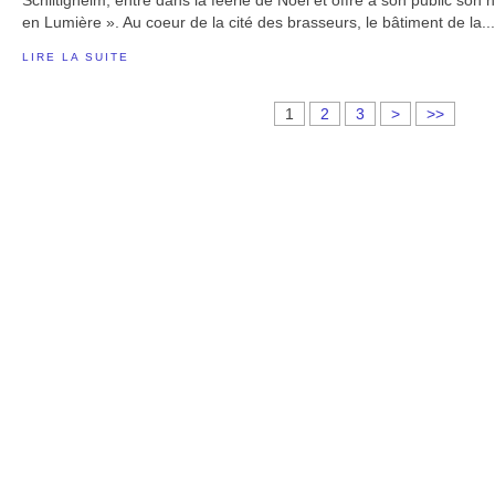
Schiltigheim, entre dans la féérie de Noël et offre à son public son
en Lumière ». Au coeur de la cité des brasseurs, le bâtiment de la...
LIRE LA SUITE
1
2
3
>
>>