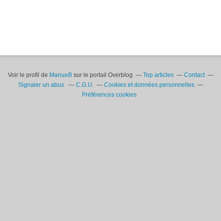
Voir le profil de
ManueB
sur le portail Overblog
Top articles
Contact
Signaler un abus
C.G.U.
Cookies et données personnelles
Préférences cookies