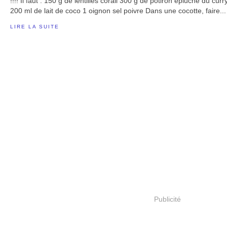
!!!! Il faut : 150 g de lentilles corail 300 g de potiron épluché du c
200 ml de lait de coco 1 oignon sel poivre Dans une cocotte, faire...
LIRE LA SUITE
Publicité