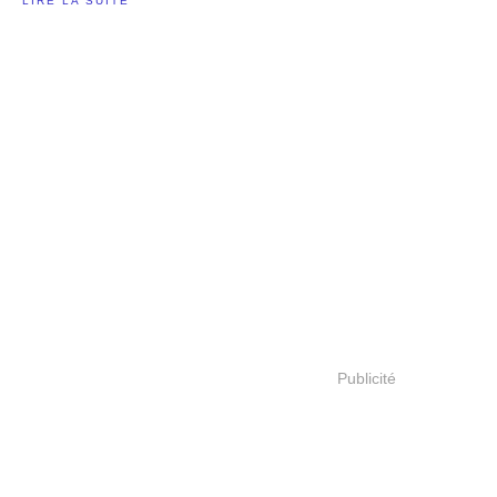
LIRE LA SUITE
Publicité