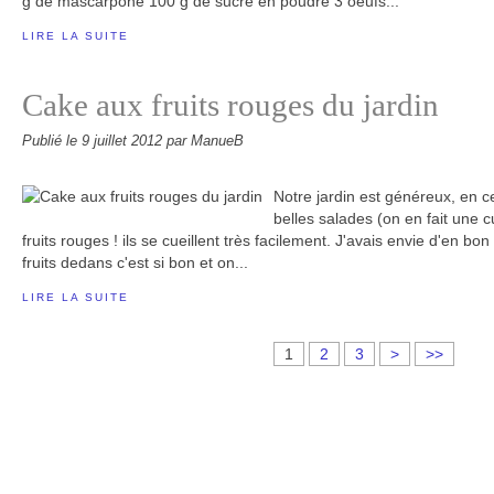
g de mascarpone 100 g de sucre en poudre 3 oeufs...
LIRE LA SUITE
Cake aux fruits rouges du jardin
Publié le
9 juillet 2012
par ManueB
Notre jardin est généreux, en 
belles salades (on en fait une c
fruits rouges ! ils se cueillent très facilement. J'avais envie d'en b
fruits dedans c'est si bon et on...
LIRE LA SUITE
1
2
3
>
>>