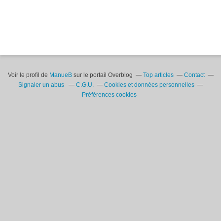
Voir le profil de
ManueB
sur le portail Overblog
Top articles
Contact
Signaler un abus
C.G.U.
Cookies et données personnelles
Préférences cookies