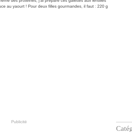
me des protéines, j'ai préparé ces galettes aux lentilles
ce au yaourt ! Pour deux filles gourmandes, il faut : 220 g
Publicité
Catég