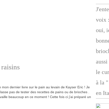
J'ent
voix 
oui, 
bonne
brioc
aussi
 raisins
le cu
à la 
e mon dernier livre sur le pain au levain de Kayser Eric ! Je
en Ita
lasse pas de tester des recettes de pains ou de brioches .
availle beaucoup en ce moment ! Cette fois ci j'ai préparé un