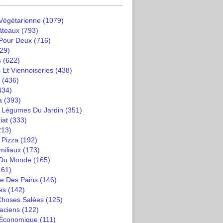
 Végétarienne
(1079)
âteaux
(793)
 Pour Deux
(716)
29)
s
(622)
 Et Viennoiseries
(438)
(436)
434)
a
(393)
t Légumes Du Jardin
(351)
iat
(333)
213)
 Pizza
(192)
miliaux
(173)
 Du Monde
(165)
161)
e Des Pains
(146)
es
(142)
 Choses Salées
(125)
saciens
(122)
 Économique
(111)