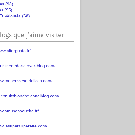
es
(98)
es
(95)
Et Veloutés
(68)
logs que j'aime visiter
ww.altergusto.fr/
acuisinededoria.over-blog.com/
ww.mesenviesetdelices.com/
mesnuitsblanche.canalblog.com/
www.amusesbouche.fr/
ww.lasupersuperette.com/