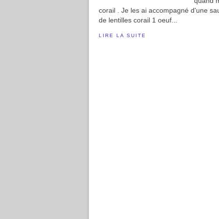
quand mê
corail . Je les ai accompagné d'une sau
de lentilles corail 1 oeuf...
LIRE LA SUITE