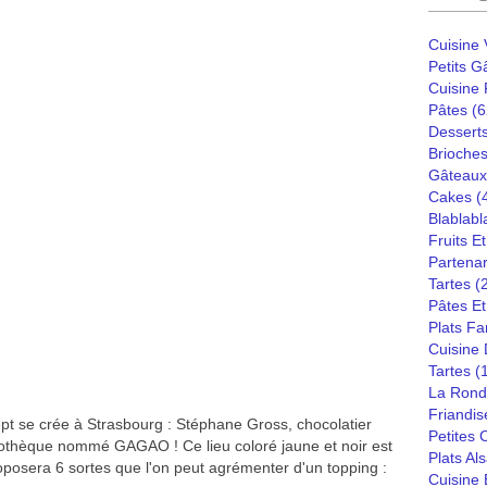
Cuisine
Petits G
Cuisine
Pâtes
(6
Dessert
Brioches
Gâteaux
Cakes
(
Blablabl
Fruits E
Partenar
Tartes
(
Pâtes Et
Plats Fa
Cuisine
Tartes
(
La Rond
Friandis
t se crée à Strasbourg : Stéphane Gross, chocolatier
Petites
aothèque nommé GAGAO ! Ce lieu coloré jaune et noir est
Plats Al
oposera 6 sortes que l'on peut agrémenter d'un topping :
Cuisine