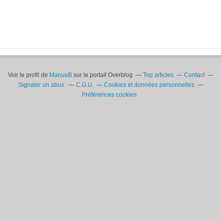
Voir le profil de
ManueB
sur le portail Overblog
Top articles
Contact
Signaler un abus
C.G.U.
Cookies et données personnelles
Préférences cookies