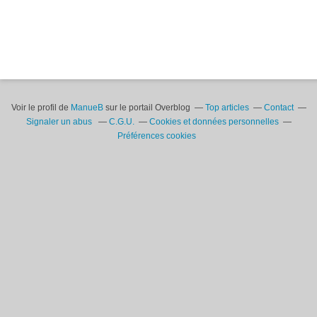
Voir le profil de
ManueB
sur le portail Overblog
Top articles
Contact
Signaler un abus
C.G.U.
Cookies et données personnelles
Préférences cookies