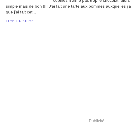
copines n'aime pas trop le chocolat, alors 
simple mais de bon !!!! J'ai fait une tarte aux pommes auxquelles j'
que j'ai fait cet...
LIRE LA SUITE
Publicité