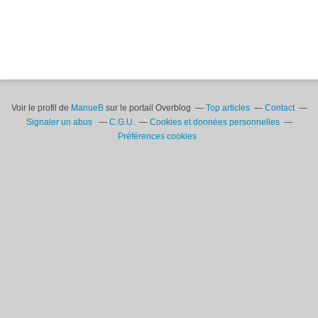
Voir le profil de
ManueB
sur le portail Overblog
Top articles
Contact
Signaler un abus
C.G.U.
Cookies et données personnelles
Préférences cookies