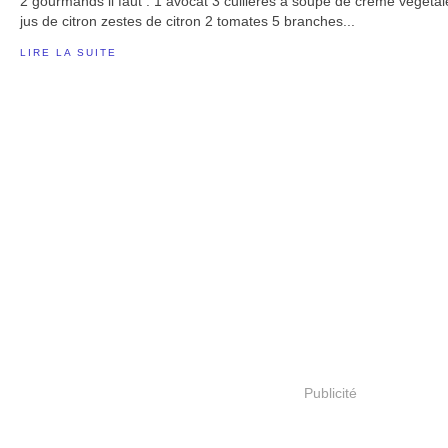
2 gourmands il faut : 1 avocat 3 cuillères à soupe de crème végétal
jus de citron zestes de citron 2 tomates 5 branches...
LIRE LA SUITE
Publicité