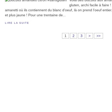
Voilà des biscuits aux aman
gluten, archi facile à fair
amaretti où ils contiennent du blanc d'oeuf, là on prend l'oeuf entier
et plus jaune ! Pour une trentaine de...
LIRE LA SUITE
1
2
3
>
>>