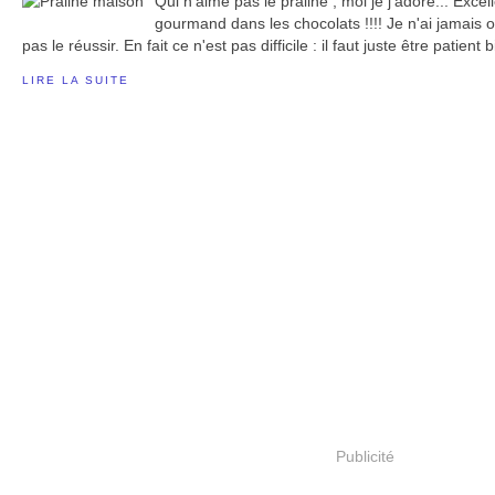
Qui n'aime pas le praliné , moi je j'adore... Excel
gourmand dans les chocolats !!!! Je n'ai jamais o
pas le réussir. En fait ce n'est pas difficile : il faut juste être patient bi
LIRE LA SUITE
Publicité