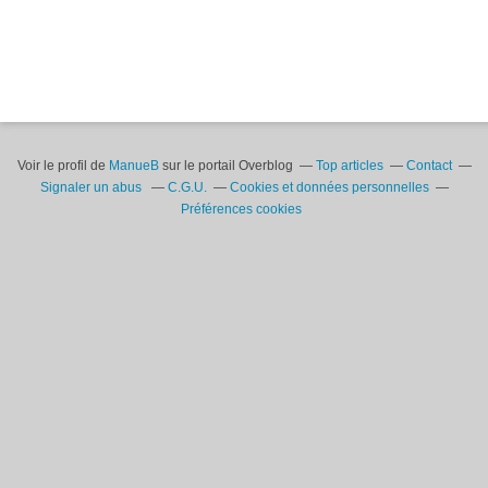
Voir le profil de
ManueB
sur le portail Overblog
Top articles
Contact
Signaler un abus
C.G.U.
Cookies et données personnelles
Préférences cookies