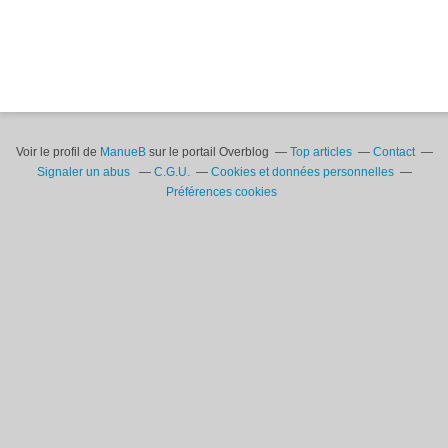
Voir le profil de
ManueB
sur le portail Overblog
Top articles
Contact
Signaler un abus
C.G.U.
Cookies et données personnelles
Préférences cookies