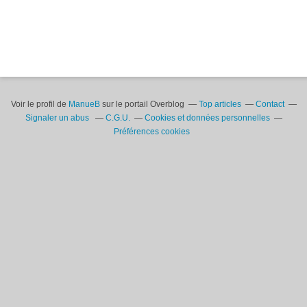
Voir le profil de
ManueB
sur le portail Overblog
Top articles
Contact
Signaler un abus
C.G.U.
Cookies et données personnelles
Préférences cookies