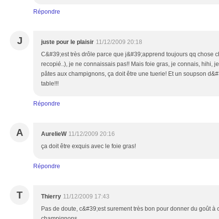
Répondre
J
juste pour le plaisir
11/12/2009 20:18
C&#39;est très drôle parce que j&#39;apprend toujours qq chose ch
recopié..), je ne connaissais pas!! Mais foie gras, je connais, hihi,
pâtes aux champignons, ça doit être une tuerie! Et un soupson d&#39
table!!!
Répondre
A
AurelieW
11/12/2009 20:16
ça doit être exquis avec le foie gras!
Répondre
T
Thierry
11/12/2009 17:43
Pas de doute, c&#39;est surement très bon pour donner du goût à c
champignons....