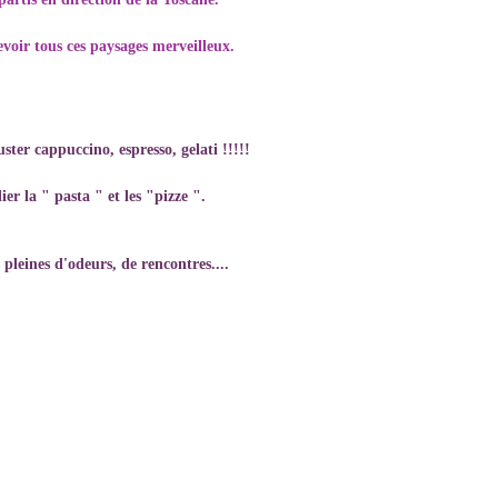
evoir tous ces paysages merveilleux.
ster cappuccino, espresso, gelati !!!!!
ier la " pasta " et les "pizze ".
pleines d'odeurs, de rencontres....