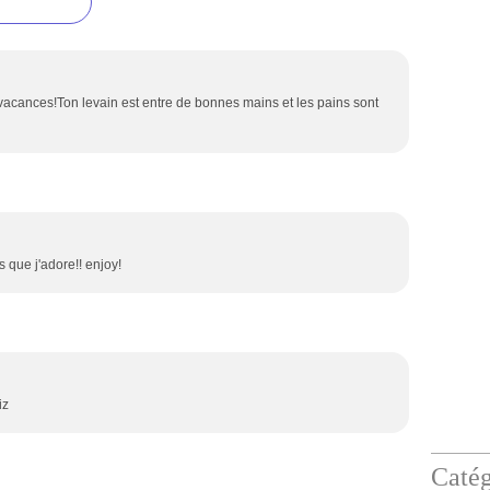
vacances!Ton levain est entre de bonnes mains et les pains sont
 que j'adore!! enjoy!
iz
Catég