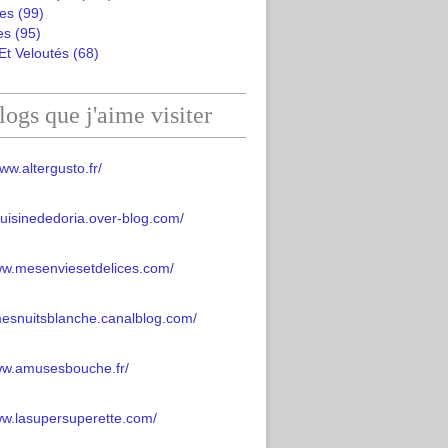
es
(99)
es
(95)
Et Veloutés
(68)
logs que j'aime visiter
ww.altergusto.fr/
acuisinededoria.over-blog.com/
ww.mesenviesetdelices.com/
mesnuitsblanche.canalblog.com/
www.amusesbouche.fr/
ww.lasupersuperette.com/