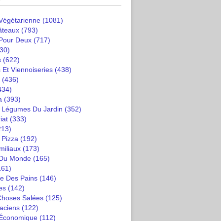
 Végétarienne
(1081)
âteaux
(793)
 Pour Deux
(717)
30)
s
(622)
 Et Viennoiseries
(438)
(436)
434)
a
(393)
t Légumes Du Jardin
(352)
iat
(333)
213)
 Pizza
(192)
miliaux
(173)
 Du Monde
(165)
161)
e Des Pains
(146)
es
(142)
 Choses Salées
(125)
saciens
(122)
 Économique
(112)