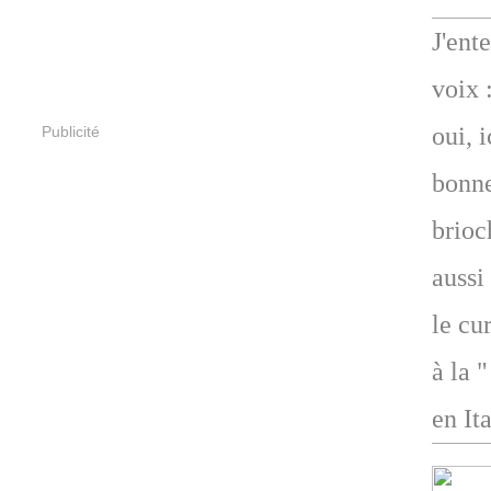
J'ent
voix 
oui, 
Publicité
bonne
brioc
aussi
le cu
à la 
en Ita