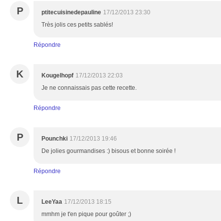
P
ptitecuisinedepauline
17/12/2013 23:30
Très jolis ces petits sablés!
Répondre
K
Kougelhopf
17/12/2013 22:03
Je ne connaissais pas cette recette.
Répondre
P
Pounchki
17/12/2013 19:46
De jolies gourmandises :) bisous et bonne soirée !
Répondre
L
LeeYaa
17/12/2013 18:15
mmhm je t'en pique pour goûter ;)