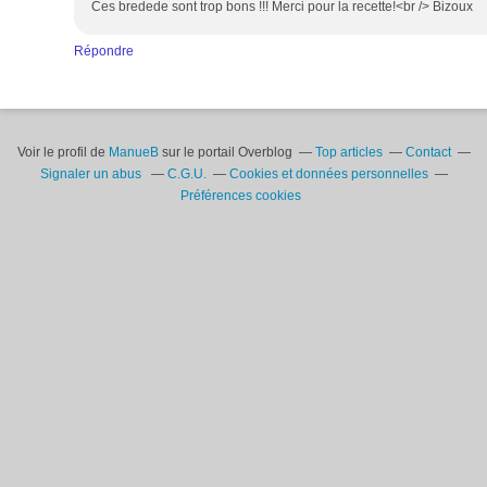
Ces bredede sont trop bons !!! Merci pour la recette!<br /> Bizoux
Répondre
Voir le profil de
ManueB
sur le portail Overblog
Top articles
Contact
Signaler un abus
C.G.U.
Cookies et données personnelles
Préférences cookies