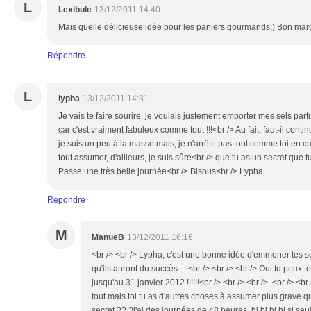
L
Lexibule
13/12/2011 14:40
Mais quelle délicieuse idée pour les paniers gourmands;) Bon mar
Répondre
L
lypha
13/12/2011 14:31
Je vais te faire sourire, je voulais justement emporter mes sels p
car c'est vraiment fabuleux comme tout !!!<br /> Au fait, faut-il conti
je suis un peu à la masse mais, je n'arrête pas tout comme toi en cui
tout assumer, d'ailleurs, je suis sûre<br /> que tu as un secret que 
Passe une très belle journée<br /> Bisous<br /> Lypha
Répondre
M
ManueB
13/12/2011 16:16
<br /> <br /> Lypha, c'est une bonne idée d'emmener tes se
qu'ils auront du succès.....<br /> <br /> <br /> Oui tu peux t
jusqu'au 31 janvier 2012 !!!!!!<br /> <br /> <br /> <br /> <b
tout mais toi tu as d'autres choses à assumer plus grave 
secret ?? ?j'ai des journées de 48 heures, hi hi hi hi si seu