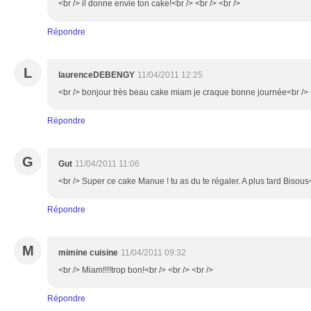
<br /> il donne envie ton cake!<br /> <br /> <br />
Répondre
L
laurenceDEBENGY
11/04/2011 12:25
<br /> bonjour très beau cake miam je craque bonne journée<br /> <
Répondre
G
Gut
11/04/2011 11:06
<br /> Super ce cake Manue ! tu as du te régaler. A plus tard Bisous<
Répondre
M
mimine cuisine
11/04/2011 09:32
<br /> Miam!!!!trop bon!<br /> <br /> <br />
Répondre