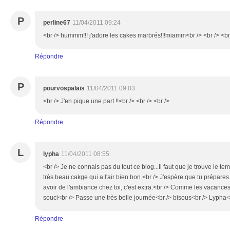
P
perline67
11/04/2011 09:24
<br /> hummm!!! j'adore les cakes marbrés!!!miamm<br /> <br /> <br
Répondre
P
pourvospalais
11/04/2011 09:03
<br /> J'en pique une part !!<br /> <br /> <br />
Répondre
L
lypha
11/04/2011 08:55
<br /> Je ne connais pas du tout ce blog...Il faut que je trouve le tem
très beau cakge qui a l'air bien bon.<br /> J'espère que tu prépares 
avoir de l'ambiance chez toi, c'est extra.<br /> Comme les vacances
souci<br /> Passe une très belle journée<br /> bisous<br /> Lypha<b
Répondre