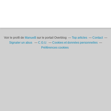
Voir le profil de
ManueB
sur le portail Overblog
Top articles
Contact
Signaler un abus
C.G.U.
Cookies et données personnelles
Préférences cookies