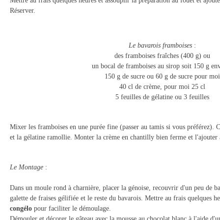
Mettre au frais quelques heures et assouplir la préparation au fouet et ajout
Réserver.
Le bavarois framboises
:
des framboises fraîches (400 g) ou
un bocal de framboises au sirop soit 150 g en
150 g de sucre ou 60 g de sucre pour moi
40 cl de crème, pour moi 25 cl
5 feuilles de gélatine ou 3 feuilles
Mixer les framboises en une purée fine (passer au tamis si vous préférez).
C
et la gélatine ramollie.
Monter la crème en chantilly bien ferme et l'ajouter à
Le Montage
:
Dans un moule rond à charnière, placer la génoise, recouvrir d'un peu de ba
galette de fraises gélifiée et le reste du bavarois.
Mettre au frais quelques h
congélo
pour faciliter le démoulage.
Démouler et décorer le gâteau avec la mousse au chocolat blanc à l'aide d'u