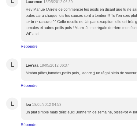
L
Laurence
18/05/2012 06:39
Hey Manue ! Arrete de commencer tes posts en disant que tu ne 
pates car a chaque fois tes sauces sont a tomber !!! Tu t'en sors plu
te<br /> rassure ^^ Cette recette ne fait pas exception, elle est trè
tomates et autres petits pois ! Miam. Je me régale derrière mon écr
WE a toi.
Répondre
L
LeeYaa
18/05/2012 06:37
Mmhm pâtes,tomates,petits pois, j'adore ;) un régal plein de saveurs
Répondre
L
lou
18/05/2012 04:53
un plat simple mais délicieux! Bonne fin de semaine, bises<br /> lo
Répondre