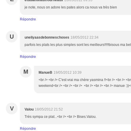
etudianteauxfourneaux
20/05/2012 09:35
je note, nous on adore les pates alors ca nous va très bien
Répondre
U
uneliyaasdebonneschoses
18/05/2012 22:34
parfois les plats les plus simples sont les meilleurs!!!!!bisous ma bel
Répondre
M
ManueB
19/05/2012 10:39
<br /> <br /> C'est vrai ma chère yasmina !!<br /> <br /> <br
weekend<br /> <br /> <br /> <br /> <br /> <br /> manue :))<b
V
Valou
18/05/2012 21:52
Très sympa ce plat...<br /> <br /> Bises.Valou.
Répondre