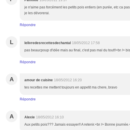
Pamotte
18/05/2012 19:37
je n'aime pas forcément les petits pois entiers (en purée, etc ca pass
je les dévorerai.
Répondre
L
lelivredesrecettesdechantal
18/05/2012 17:58
pas beaucpoup d'idée mais au final, c'est pas mal du tout!!<br /> bi
Répondre
A
amour de cuisine
18/05/2012 16:20
tes recettes me mettent toujours en appetit ma chere, bravo
Répondre
A
Alexie
18/05/2012 16:10
Aux petits pois??? Jamais essayer!! A retenir.<br /> Bonne journée.<