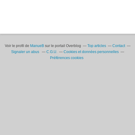
Voir le profil de
ManueB
sur le portail Overblog
Top articles
Contact
Signaler un abus
C.G.U.
Cookies et données personnelles
Préférences cookies