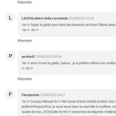
Répondre
L
L&#039;albero della carambola
25/08/2010 10:10
<br /> Super le gelée pour faire des bavarois cet hiver! Ottima idea
<br /> <br />
Répondre
P
perline67
25/08/2010 08:56
<br /> alors là moi la gelée ,j'adore , je la préfère même à la confitu
/> <br />
Répondre
F
Flexipaninie
25/08/2010 08:17
<br /> Coucou Manue!<br /> Moi aussi ch'suis rentrée et donc vive l
préférés!!Aujourd'hui, je serai aussi dans la marmitte à confiture, m
vuede de nez...)!!! Ensuite les<br /> conserves de légumes m'attenden