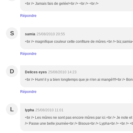
<br /> Jamais fais de gelée!<br /> <br /> <br />
Répondre
S
samia
25/08/2010 20:55
<br /> magnifique couleur cette confiture de mûres.<br /> biz,samia<
Répondre
D
Delices eyes
25/08/2010 14:23
<br /> Hum! il y a bien longtemps que je n'en ai mangé!!!!<br /> Bon
Répondre
L
lypha
25/08/2010 11:01
<br /> Les mûres ne sont pas encore mûres par ici.<br /> Je note et 
/> Passe une belle journée<br /> Bisous<br /> Lypha<br /> <br /> <b