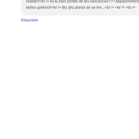
réalité!!!<br /> As tu bien profité de tes vancances??? Apparemment
belles gelées!!!<br /> Biz @u plaisir de se lire...<br /> <br /> <br />
Répondre