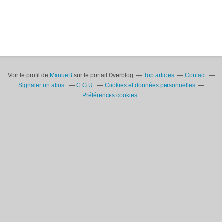
Voir le profil de
ManueB
sur le portail Overblog
Top articles
Contact
Signaler un abus
C.G.U.
Cookies et données personnelles
Préférences cookies