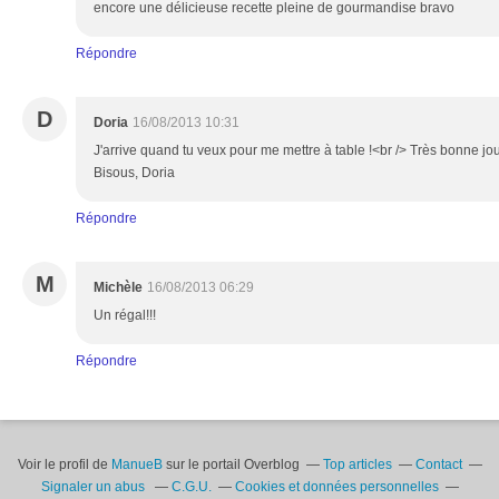
encore une délicieuse recette pleine de gourmandise bravo
Répondre
D
Doria
16/08/2013 10:31
J'arrive quand tu veux pour me mettre à table !<br /> Très bonne jo
Bisous, Doria
Répondre
M
Michèle
16/08/2013 06:29
Un régal!!!
Répondre
Voir le profil de
ManueB
sur le portail Overblog
Top articles
Contact
Signaler un abus
C.G.U.
Cookies et données personnelles