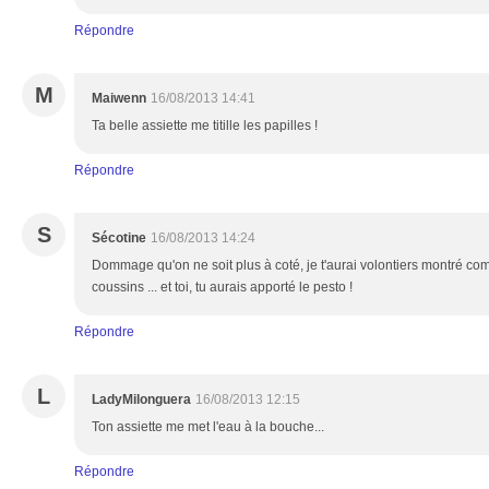
Répondre
M
Maiwenn
16/08/2013 14:41
Ta belle assiette me titille les papilles !
Répondre
S
Sécotine
16/08/2013 14:24
Dommage qu'on ne soit plus à coté, je t'aurai volontiers montré com
coussins ... et toi, tu aurais apporté le pesto !
Répondre
L
LadyMilonguera
16/08/2013 12:15
Ton assiette me met l'eau à la bouche...
Répondre