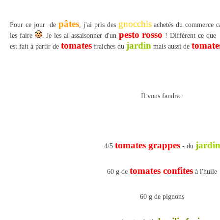
pâtes
gnocchis
Pour ce jour de
, j'ai pris des
achetés du commerce car
pesto rosso
les faire
. Je les ai assaisonner d'un
! Différent ce que j
tomates
jardin
tomates
est fait à partir de
fraiches du
mais aussi de
Il vous faudra :
tomates grappes
jardi
4/5
- du
tomates confites
60 g de
à l'huile
60 g de pignons