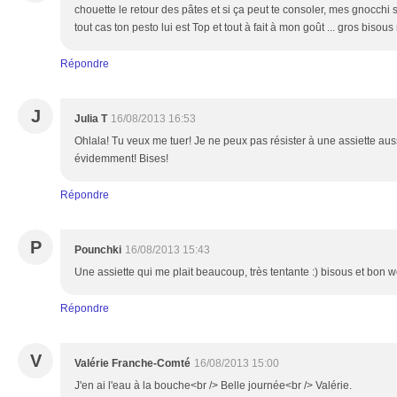
chouette le retour des pâtes et si ça peut te consoler, mes gnocchi s
tout cas ton pesto lui est Top et tout à fait à mon goût ... gros biso
Répondre
J
Julia T
16/08/2013 16:53
Ohlala! Tu veux me tuer! Je ne peux pas résister à une assiette au
évidemment! Bises!
Répondre
P
Pounchki
16/08/2013 15:43
Une assiette qui me plait beaucoup, très tentante :) bisous et bon 
Répondre
V
Valérie Franche-Comté
16/08/2013 15:00
J'en ai l'eau à la bouche<br /> Belle journée<br /> Valérie.