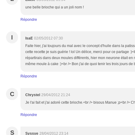
une belle brioche qui a un joli nom !
Répondre
I
IsaE
02/05/2012 07:30
Faite hier, j'ai toujours du mal avec le concept d'huile dans la patis
cette recette je suis guérie ! lol Un délice, merci pour ce partage :)<b
répartirais dans deux moules différents, hier mon neurone était en m
même moule à cake :)<br /> Bon j'ai de quoi tenir les trois jours de b
Répondre
C
Chrystel
29/04/2012 21:24
Je l'ai fait et j'ai adoré cette brioche.<br /> bisous Manue ;p<br /> C
Répondre
S
Syssye
28/04/2012 23:14