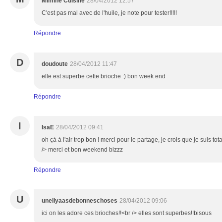
Mimine Cuisine
28/04/2012 12:57
C'est pas mal avec de l'huile, je note pour tester!!!!!
Répondre
D
doudoute
28/04/2012 11:47
elle est superbe cette brioche :) bon week end
Répondre
I
IsaE
28/04/2012 09:41
oh çà à l'air trop bon ! merci pour le partage, je crois que je suis tota
/> merci et bon weekend bizzz
Répondre
U
uneliyaasdebonneschoses
28/04/2012 09:06
ici on les adore ces brioches!!<br /> elles sont superbes!!bisous