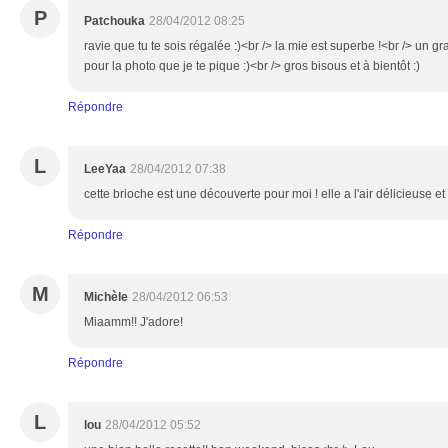
P
Patchouka
28/04/2012 08:25
ravie que tu te sois régalée :)<br /> la mie est superbe !<br /> un gran
pour la photo que je te pique :)<br /> gros bisous et à bientôt :)
Répondre
L
LeeYaa
28/04/2012 07:38
cette brioche est une découverte pour moi ! elle a l'air délicieuse e
Répondre
M
Michèle
28/04/2012 06:53
Miaamm!! J'adore!
Répondre
L
lou
28/04/2012 05:52