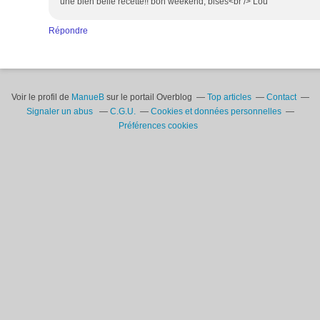
une bien belle recette!! bon weekend, bises<br /> Lou
Répondre
Voir le profil de
ManueB
sur le portail Overblog
Top articles
Contact
Signaler un abus
C.G.U.
Cookies et données personnelles
Préférences cookies