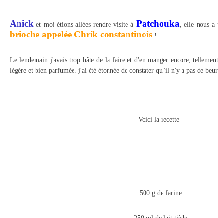
Anick
Patchouka
et moi étions allées rendre visite à
, elle nous a
brioche appelée Chrik constantinois
!
Le lendemain j'avais trop hâte de la faire et d'en manger encore, tellement 
légère et bien parfumée. j'ai été étonnée de constater qu"il n'y a pas de beurr
Voici la recette :
500 g de farine
250 ml de lait tiède