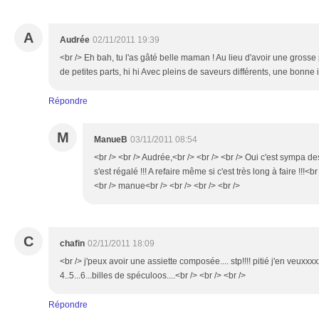
A
Audrée
02/11/2011 19:39
<br /> Eh bah, tu l'as gâté belle maman ! Au lieu d'avoir une grosse p
de petites parts, hi hi Avec pleins de saveurs différents, une bonne i
Répondre
M
ManueB
03/11/2011 08:54
<br /> <br /> Audrée,<br /> <br /> <br /> Oui c'est sympa d
s'est régalé !!! A refaire même si c'est très long à faire !!!<br
<br /> manue<br /> <br /> <br /> <br />
C
chafin
02/11/2011 18:09
<br /> j'peux avoir une assiette composée.... stp!!!! pitié j'en veux
4..5...6...billes de spéculoos....<br /> <br /> <br />
Répondre