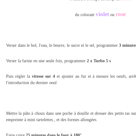
violet
rose
du colorant
ou
Verser dans le bol, l'eau, le beurre, le sucre et le sel, programmer
3 minutes
Verser la farine en une seule fois, programmer
2 x Turbo 5 s
Puis régler la
vitesse sur 4
et ajouter au fur et à mesure les oeufs, arr
l'introduction du dernier oeuf.
Mettre la pâte à choux dans une poche à douille et dresser des petits tas su
empreinte à mini tartelettes., et des formes allongées.
Faire cuire
25 minutes dans le four à 180°.