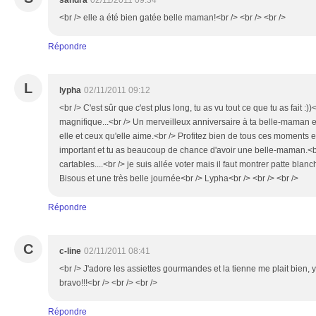
sandra
02/11/2011 09:34
<br /> elle a été bien gatée belle maman!<br /> <br /> <br />
Répondre
L
lypha
02/11/2011 09:12
<br /> C'est sûr que c'est plus long, tu as vu tout ce que tu as fait :
magnifique...<br /> Un merveilleux anniversaire à ta belle-maman 
elle et ceux qu'elle aime.<br /> Profitez bien de tous ces moments en
important et tu as beaucoup de chance d'avoir une belle-maman.<br
cartables....<br /> je suis allée voter mais il faut montrer patte blanche
Bisous et une très belle journée<br /> Lypha<br /> <br /> <br />
Répondre
C
c-line
02/11/2011 08:41
<br /> J'adore les assiettes gourmandes et la tienne me plait bien, y de
bravo!!!<br /> <br /> <br />
Répondre