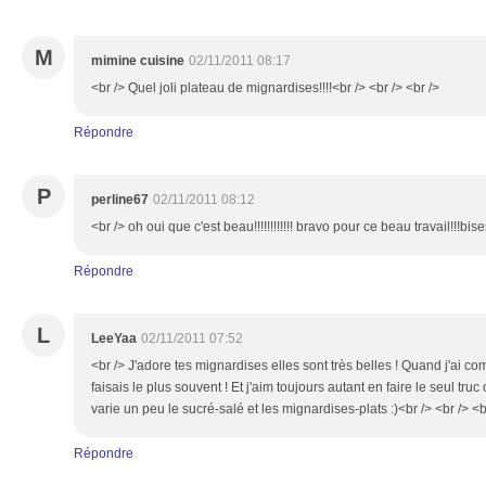
M
mimine cuisine
02/11/2011 08:17
<br /> Quel joli plateau de mignardises!!!!<br /> <br /> <br />
Répondre
P
perline67
02/11/2011 08:12
<br /> oh oui que c'est beau!!!!!!!!!!!! bravo pour ce beau travail!!!bis
Répondre
L
LeeYaa
02/11/2011 07:52
<br /> J'adore tes mignardises elles sont très belles ! Quand j'ai c
faisais le plus souvent ! Et j'aim toujours autant en faire le seul tru
varie un peu le sucré-salé et les mignardises-plats :)<br /> <br /> <b
Répondre