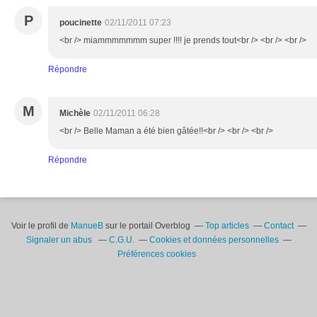
P
poucinette
02/11/2011 07:23
<br /> miammmmmmm super !!!! je prends tout<br /> <br /> <br />
Répondre
M
Michèle
02/11/2011 06:28
<br /> Belle Maman a été bien gâtée!!<br /> <br /> <br />
Répondre
Voir le profil de
ManueB
sur le portail Overblog
Top articles
Contact
Signaler un abus
C.G.U.
Cookies et données personnelles
Préférences cookies