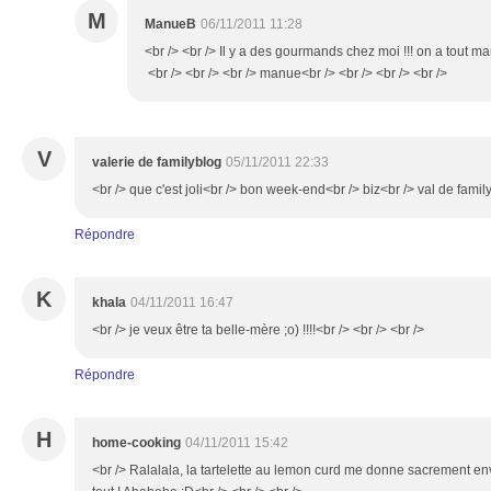
M
ManueB
06/11/2011 11:28
<br /> <br /> Il y a des gourmands chez moi !!! on a tout man
<br /> <br /> <br /> manue<br /> <br /> <br /> <br />
V
valerie de familyblog
05/11/2011 22:33
<br /> que c'est joli<br /> bon week-end<br /> biz<br /> val de family
Répondre
K
khala
04/11/2011 16:47
<br /> je veux être ta belle-mère ;o) !!!!<br /> <br /> <br />
Répondre
H
home-cooking
04/11/2011 15:42
<br /> Ralalala, la tartelette au lemon curd me donne sacrement envi